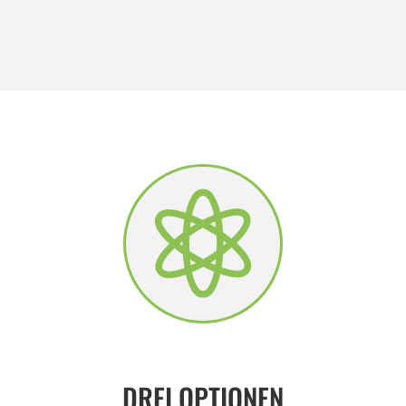

DREI OPTIONEN