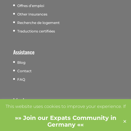
Offres d’emploi
Other Insurances
Recherche de logement
Traductions certifiées
Assistance
Blog
Contact
FAQ
Légal
This website uses cookies to improve your experience. If
Conditions générales
you continue to use this site, we'll assume you agree with
»»
Join our Expats Community in
Impressum
✕
it.
Accept
Read More
Germany
««
Politique de confidentialité