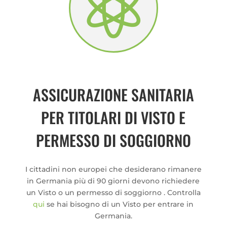

ASSICURAZIONE SANITARIA
PER TITOLARI DI VISTO E
PERMESSO DI SOGGIORNO
I cittadini non europei che desiderano rimanere
in Germania più di 90 giorni devono richiedere
un Visto o un permesso di soggiorno . Controlla
qui
se hai bisogno di un Visto per entrare in
Germania.